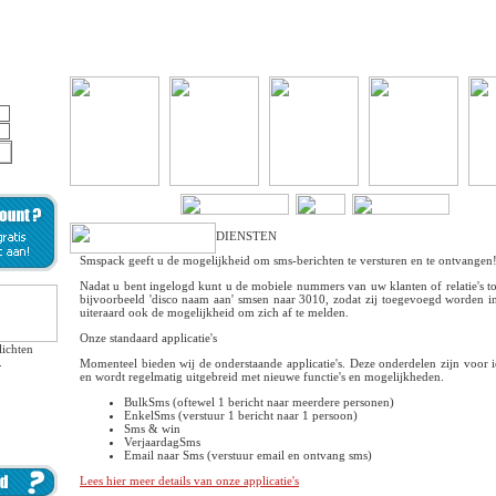
DIENSTEN
Smspack geeft u de mogelijkheid om sms-berichten te versturen en te ontvangen
Nadat u bent ingelogd kunt u de mobiele nummers van uw klanten of relatie's 
bijvoorbeeld 'disco naam aan' smsen naar 3010, zodat zij toegevoegd worden i
uiteraard ook de mogelijkheid om zich af te melden.
Onze standaard applicatie's
lichten
.
Momenteel bieden wij de onderstaande applicatie's. Deze onderdelen zijn voor ie
en wordt regelmatig uitgebreid met nieuwe functie's en mogelijkheden.
BulkSms (oftewel 1 bericht naar meerdere personen)
EnkelSms (verstuur 1 bericht naar 1 persoon)
Sms & win
VerjaardagSms
Email naar Sms (verstuur email en ontvang sms)
Lees hier meer details van onze applicatie's