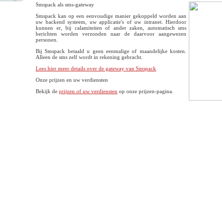
Smspack als sms-gateway
Smspack kan op een eenvoudige manier gekoppeld worden aan
uw backend systeem, uw applicatie's of uw intranet. Hierdoor
kunnen er, bij calamiteiten of ander zaken, automatisch sms
berichten worden verzonden naar de daarvoor aangewezen
personen.
Bij Smspack betaald u geen eenmalige of maandelijke kosten.
Alleen de sms zelf wordt in rekening gebracht.
Lees hier meer details over de gateway van Smspack
Onze prijzen en uw verdiensten
Bekijk de
prijzen of uw verdiensten
op onze prijzen-pagina.