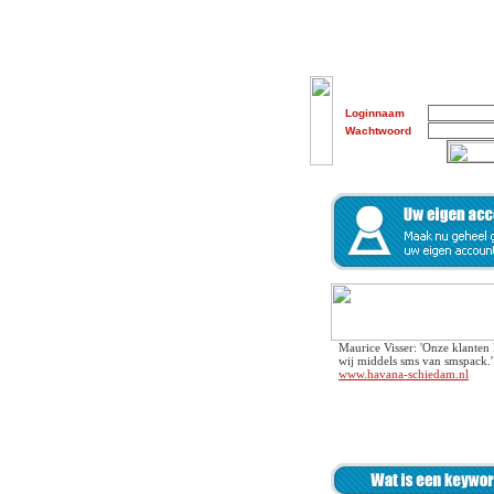
Loginnaam
Wachtwoord
Maurice Visser: 'Onze klanten 
wij middels sms van smspack.'
www.havana-schiedam.nl